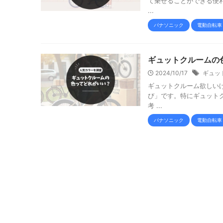
て乗せることができる便
...
パナソニック
電動自転車
ギュットクルームの
2024/10/17
ギュッ
ギュットクルーム欲しい
び」です。特にギュット
考 ...
パナソニック
電動自転車