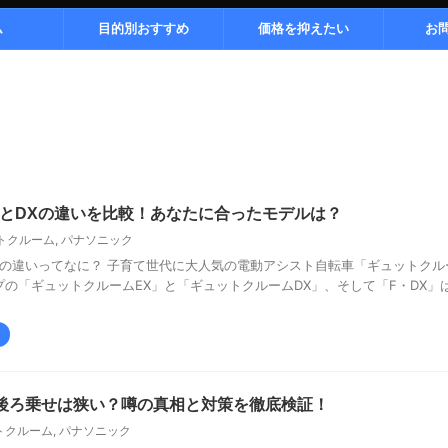
ム
目的別おすすめ
価格を抑えたい
お
XとDXの違いを比較！あなたに合ったモデルは？
トクルーム
,
パナソニック
Xの違いってなに？ 子育て世代に大人気の電動アシスト自転車「ギュットクル
の「ギュットクルームEX」と「ギュットクルームDX」、そして「F・DX」
後ろ乗せは狭い？噂の真相と対策を徹底検証！
トクルーム
,
パナソニック