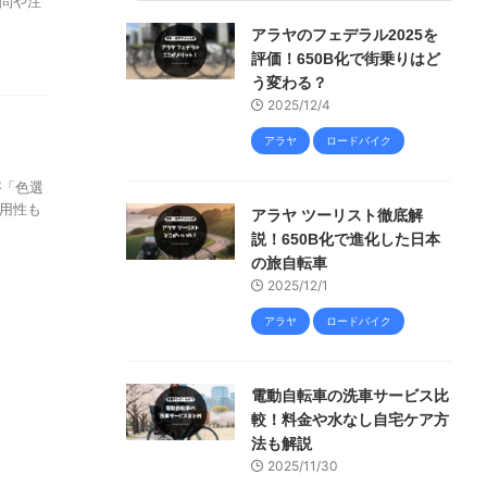
問や注
アラヤのフェデラル2025を
評価！650B化で街乗りはど
う変わる？
2025/12/4
アラヤ
ロードバイク
が「色選
用性も
アラヤ ツーリスト徹底解
説！650B化で進化した日本
の旅自転車
2025/12/1
アラヤ
ロードバイク
電動自転車の洗車サービス比
較！料金や水なし自宅ケア方
法も解説
2025/11/30