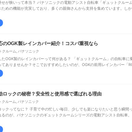
乗せが狭いって本当？ パナソニックの電動アシスト自転車「ギュットクルー
ぶための機能が充実しており、多くの親御さんから支持を集めています。しか
応のOGK製レインカバー紹介！コスパ重視なら
トクルーム
,
パナソニック
したOGK製のレインカバーって何がある？ 「ギュットクルーム」の自転車に
てありませんか？そこでおすすめしたいのが、OGKの前用レインカバー「RCF 
動ロックの秘密？安全性と使用感で選ばれる理由
トクルーム
,
パナソニック
ロックってなに？ 子育て中の忙しい毎日、少しでも楽になりたいと思う瞬間
れるのが、パナソニックのギュットクルームシリーズの電動アシスト自転車。