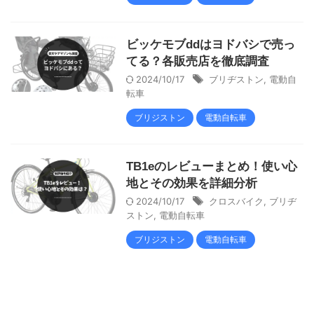
ビッケモブddはヨドバシで売っ
てる？各販売店を徹底調査
2024/10/17
ブリヂストン
,
電動自
転車
ブリジストン
電動自転車
TB1eのレビューまとめ！使い心
地とその効果を詳細分析
2024/10/17
クロスバイク
,
ブリヂ
ストン
,
電動自転車
ブリジストン
電動自転車