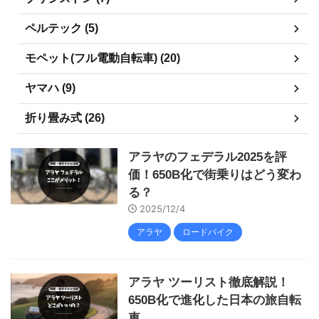
ペルテック (5)
モペット(フル電動自転車) (20)
ヤマハ (9)
折り畳み式 (26)
アラヤのフェデラル2025を評
価！650B化で街乗りはどう変わ
る？
2025/12/4
アラヤ
ロードバイク
アラヤ ツーリスト徹底解説！
650B化で進化した日本の旅自転
車