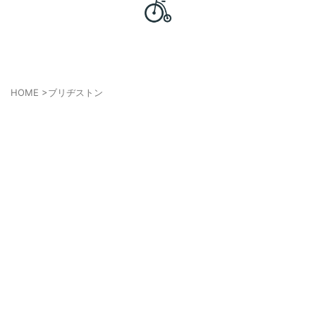
普段使いの電動自転車を語るブログ
電動自転車は究極のママチャリであ
る
HOME
>
ブリヂストン