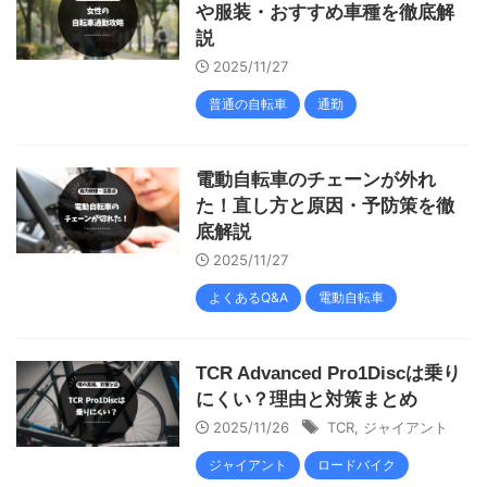
や服装・おすすめ車種を徹底解
説
2025/11/27
普通の自転車
通勤
電動自転車のチェーンが外れ
た！直し方と原因・予防策を徹
底解説
2025/11/27
よくあるQ&A
電動自転車
TCR Advanced Pro1Discは乗り
にくい？理由と対策まとめ
2025/11/26
TCR
,
ジャイアント
ジャイアント
ロードバイク