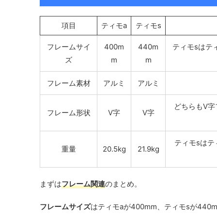
項目
ティモa
ティモs
フレームサイ
400m
440m
ティモsはテ
ズ
m
m
フレーム素材
アルミ
アルミ
どちらもV
フレーム形状
V字
V字
ティモsはテ
重量
20.5kg
21.9kg
まずは
フレーム関連
のまとめ。
フレームサイズ
はティモaが400mm、ティモsが44