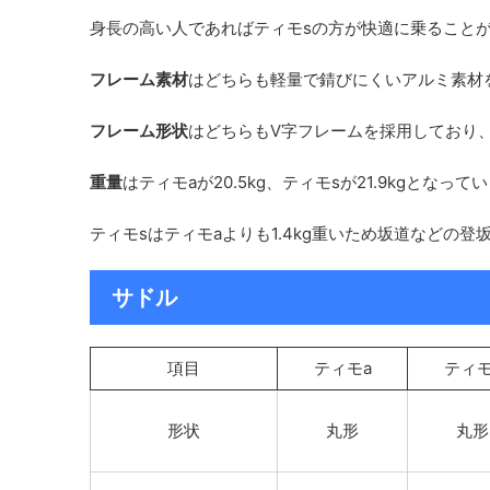
身長の高い人であればティモsの方が快適に乗ること
フレーム素材
はどちらも軽量で錆びにくいアルミ素材
フレーム形状
はどちらもV字フレームを採用しており
重量
はティモaが20.5kg、ティモsが21.9kgとなって
ティモsはティモaよりも1.4kg重いため坂道などの
サドル
項目
ティモa
ティモ
形状
丸形
丸形