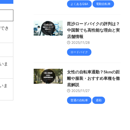
よくあるQ&A
電動自転車
毘沙ロードバイクの評判は？
ができ
中国製でも高性能な理由と実
店舗情報
2025/11/28
ロードバイク
いま
女性の自転車通勤？5kmの距
離や服装・おすすめ車種を徹
底解説
いま
2025/11/27
普通の自転車
通勤